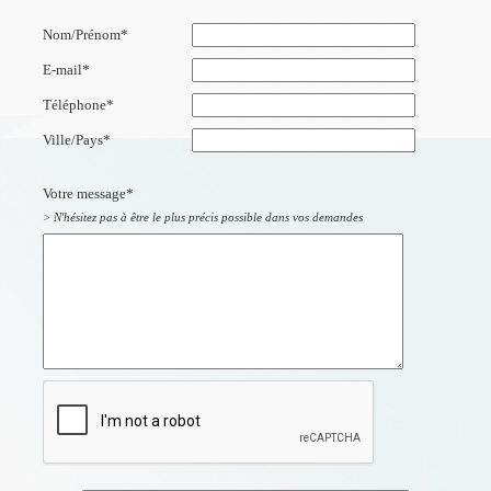
Nom/Prénom
*
E-mail
*
Téléphone
*
Ville/Pays
*
Votre message
*
> N'hésitez pas à être le plus précis possible dans vos demandes